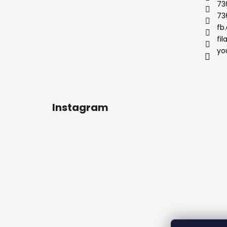
t
73
í
73
fb.
fil
yo
Instagram