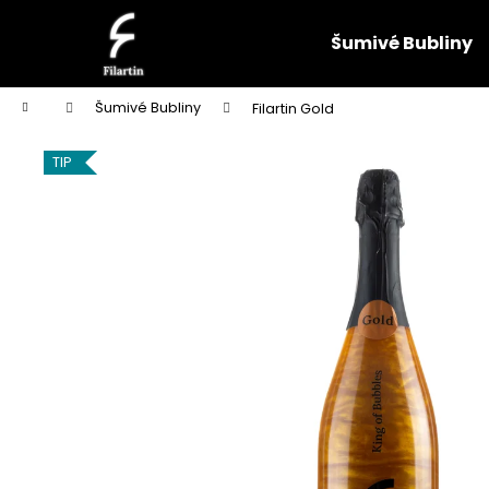
K
Přejít
na
o
Šumivé Bubliny
obsah
Zpět
Zpět
š
do
do
í
Domů
Šumivé Bubliny
Filartin Gold
k
obchodu
obchodu
TIP