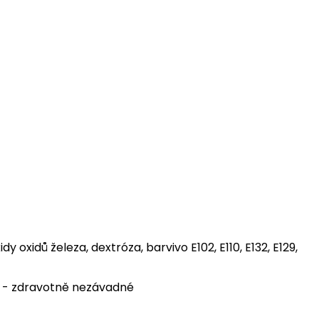
dy oxidů železa, dextróza, barvivo E102, E110, E132, E129,
 - zdravotně nezávadné