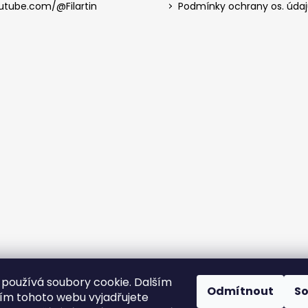
utube.com/@Filartin
Podmínky ochrany os. úda
používá soubory cookie. Dalším
Odmítnout
S
m tohoto webu vyjadřujete