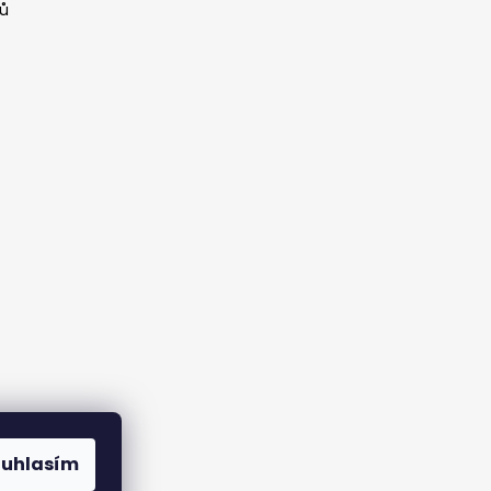
jů
ouhlasím