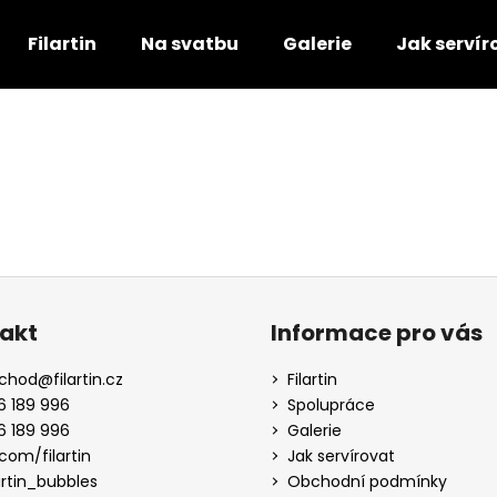
Filartin
Na svatbu
Galerie
Jak servír
Co potřebujete najít?
HLEDAT
Doporučujeme
akt
Informace pro vás
chod
@
filartin.cz
Filartin
6 189 996
Spolupráce
6 189 996
Galerie
com/filartin
Jak servírovat
artin_bubbles
Obchodní podmínky