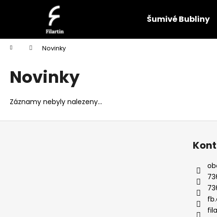
K
Přejít
na
o
Šumivé Bubliny
obsah
Zpět
Zpět
š
do
do
í
Domů
Novinky
k
obchodu
obchodu
Novinky
Záznamy nebyly nalezeny...
Z
á
Kont
p
a
ob
t
73
í
73
fb.
fil